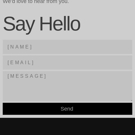
We’d love to hear from you.
Say Hello
Send