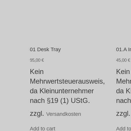
01 Desk Tray
01.A 
95,00
€
45,00
€
Kein
Kein
Mehrwertsteuerausweis,
Mehr
da Kleinunternehmer
da K
nach §19 (1) UStG.
nach
zzgl.
zzgl
Versandkosten
Add to cart
Add to