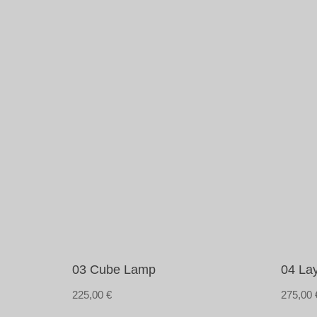
03 Cube Lamp
04 La
225,00
€
275,00