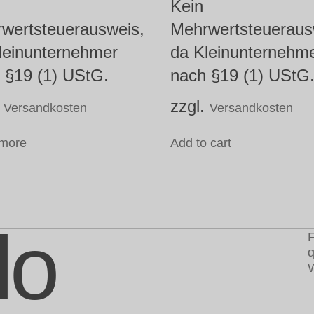
Kein
wertsteuerausweis,
Mehrwertsteueraus
leinunternehmer
da Kleinunternehm
 §19 (1) UStG.
nach §19 (1) UStG
.
zzgl.
Versandkosten
Versandkosten
more
Add to cart
lo
F
q
W