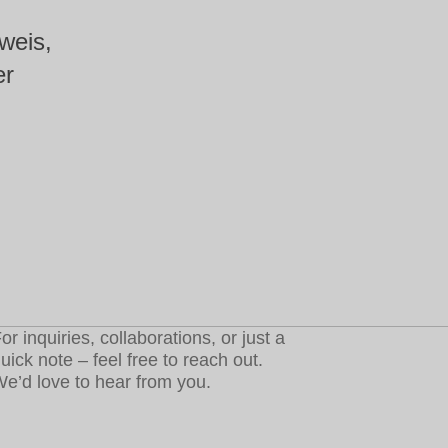
weis,
er
.
or inquiries, collaborations, or just a
uick note – feel free to reach out.
e’d love to hear from you.