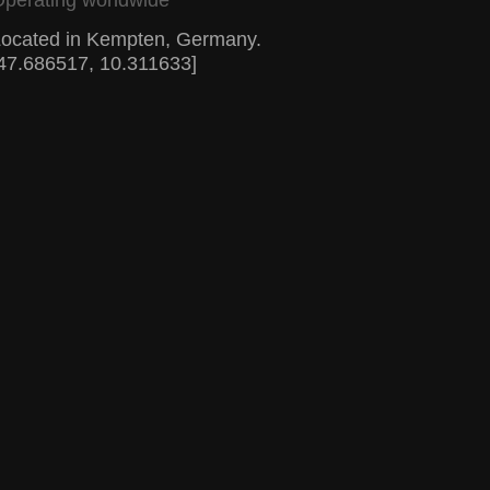
perating worldwide
ocated in Kempten, Germany.
47.686517, 10.311633]