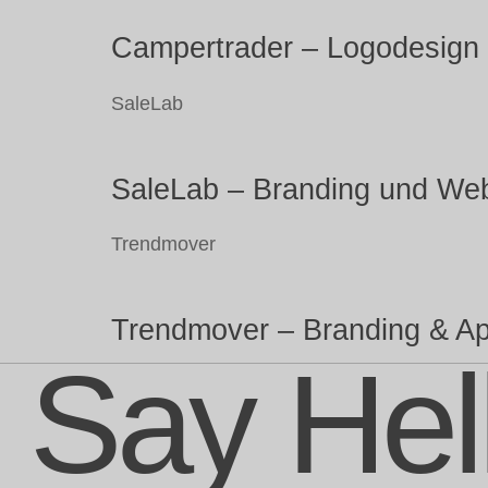
Campertrader – Logodesign
SaleLab
SaleLab – Branding und We
Trendmover
Trendmover – Branding & App
Say Hel