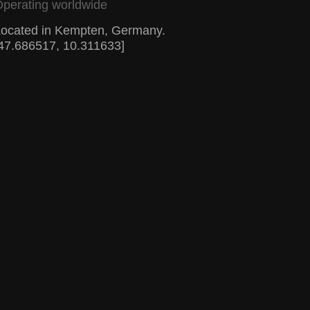
perating worldwide
ocated in Kempten, Germany.
47.686517, 10.311633]