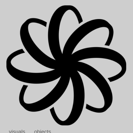
visuals
objects