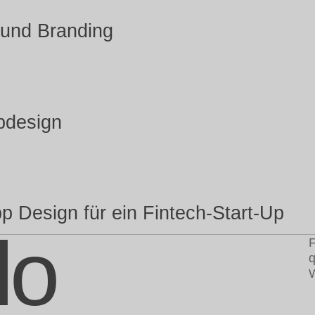
 und Branding
bdesign
 Design für ein Fintech-Start-Up
lo
F
q
W