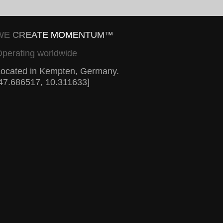
WE CREATE MOMENTUM™
perating worldwide
ocated in Kempten, Germany.
47.686517, 10.311633]