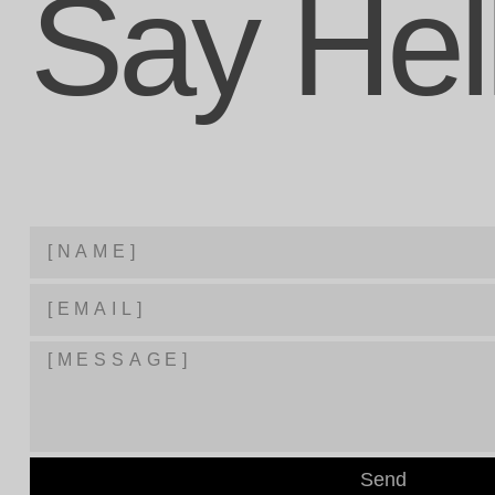
Say Hel
Send