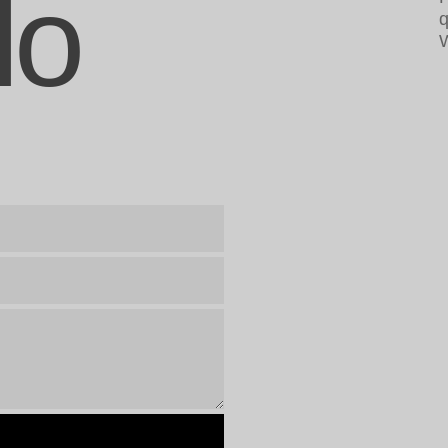
lo
q
W