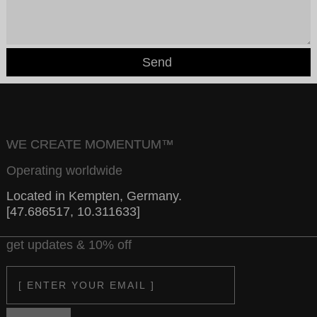
Send
WE CREATE MOMENTUM™
Operating worldwide
Located in Kempten, Germany.
[47.686517, 10.311633]
get updates & 10% off
Email