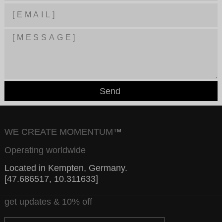
Send
WE CREATE MOMENTUM™
Operating worldwide
Located in Kempten, Germany.
[47.686517, 10.311633]
get updates & 10% off
Email