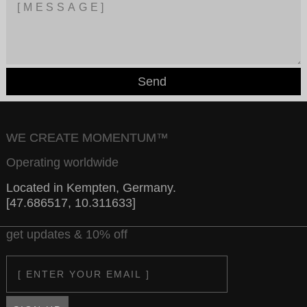
Send
WE CREATE MOMENTUM™
Operating worldwide
Located in Kempten, Germany.
[47.686517, 10.311633]
get updates & 10% off
Email